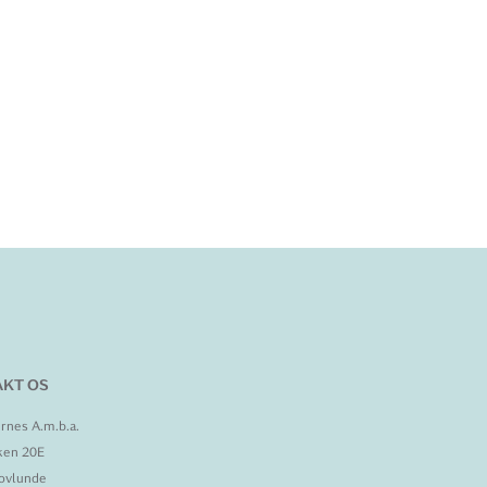
KT OS
rnes A.m.b.a.
ken 20E
ovlunde