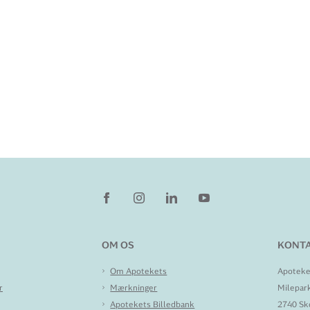
OM OS
KONTA
Om Apotekets
Apoteke
r
Mærkninger
Milepar
Apotekets Billedbank
2740 Sk