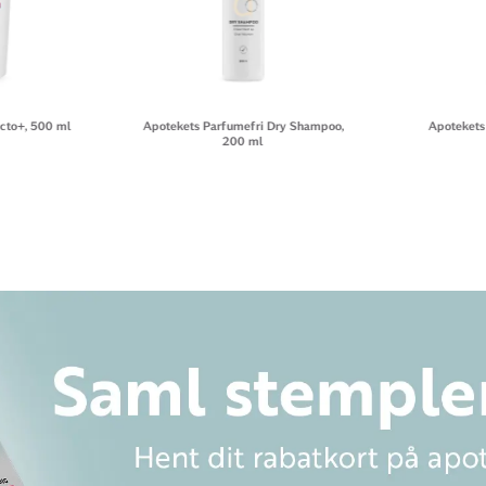
cto+, 500 ml
Apotekets Parfumefri Dry Shampoo,
Apotekets 
200 ml