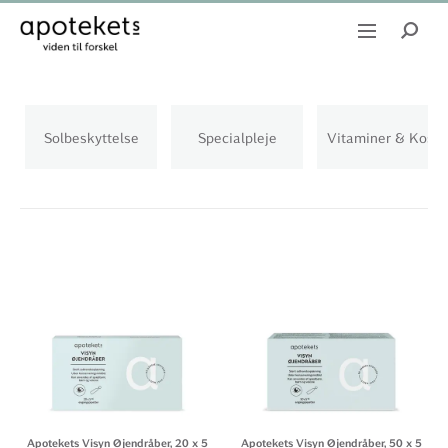
Solbeskyttelse
Specialpleje
Vitaminer & Kostt
Apotekets Visyn Øjendråber, 20 x 5
Apotekets Visyn Øjendråber, 50 x 5