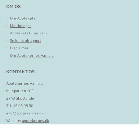
OM OS
Om Apotekets
Mærkninger
Apotekets Billedbank
Se kontrolrapport
Disclaimer
Om Apotekernes A.m.b.a.
KONTAKT OS
Apotekernes A.m.b.a.
Mileparken 20E
2740 Skovlunde
Tlf. 45 95 03 30
info@apotekernes.dk
Website:
apotekernes.dk