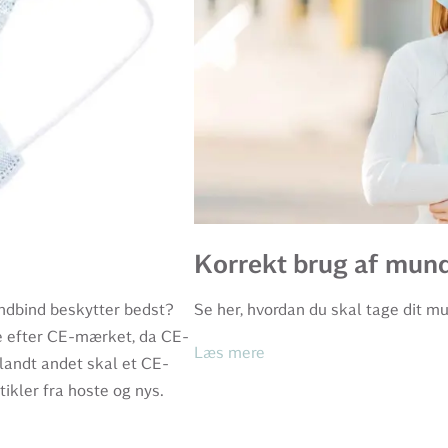
Korrekt brug af mund
ndbind beskytter bedst?
Se her, hvordan du skal tage dit m
se efter CE-mærket, da CE-
Læs mere
landt andet skal et CE-
tikler fra hoste og nys.