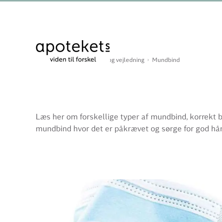
Du er her:
Forside
Råd og vejledning
Mundbind
Læs her om forskellige typer af mundbind, korrekt b
mundbind hvor det er påkrævet og sørge for god hån