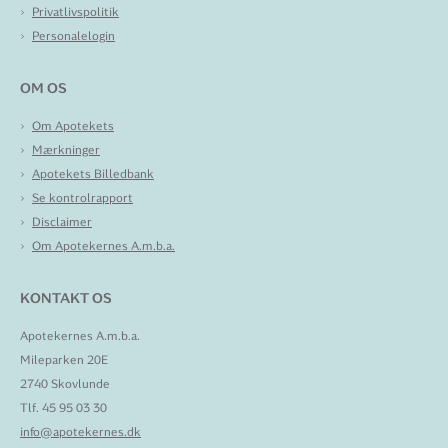
Privatlivspolitik
Personalelogin
OM OS
Om Apotekets
Mærkninger
Apotekets Billedbank
Se kontrolrapport
Disclaimer
Om Apotekernes A.m.b.a.
KONTAKT OS
Apotekernes A.m.b.a.
Mileparken 20E
2740 Skovlunde
Tlf. 45 95 03 30
info@apotekernes.dk