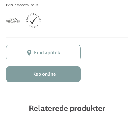
EAN: 5709556016323
Find apotek
Køb online
Relaterede produkter