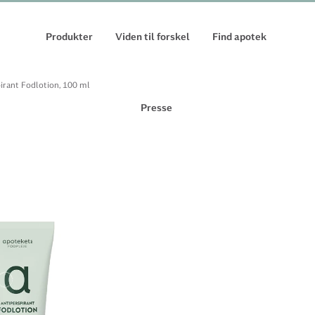
Produkter
Viden til forskel
Find apotek
irant Fodlotion, 100 ml
Presse