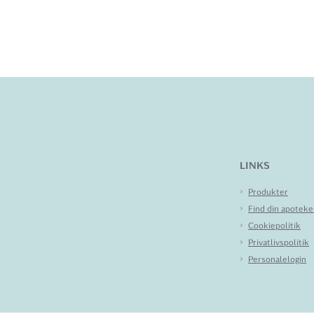
LINKS
Produkter
Find din apoteke
Cookiepolitik
Privatlivspolitik
Personalelogin