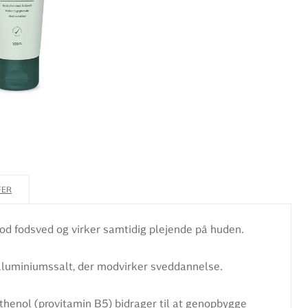
FER
od fodsved og virker samtidig plejende på huden.
aluminiumssalt, der modvirker sveddannelse.
thenol (provitamin B5) bidrager til at genopbygge