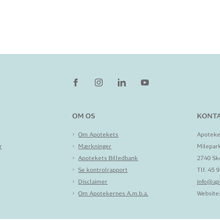
OM OS
KONTA
Om Apotekets
Apoteke
r
Mærkninger
Milepar
Apotekets Billedbank
2740 Sk
Se kontrolrapport
Tlf. 45 
Disclaimer
info@ap
Om Apotekernes A.m.b.a.
Website