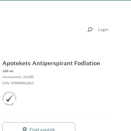
Login
Apotekets Antiperspirant Fodlotion
100 ml
Varenummer: 221393
EAN: 5709556012615
Find apotek