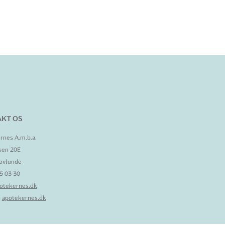
KT OS
rnes A.m.b.a.
ken 20E
ovlunde
95 03 30
otekernes.dk
:
apotekernes.dk