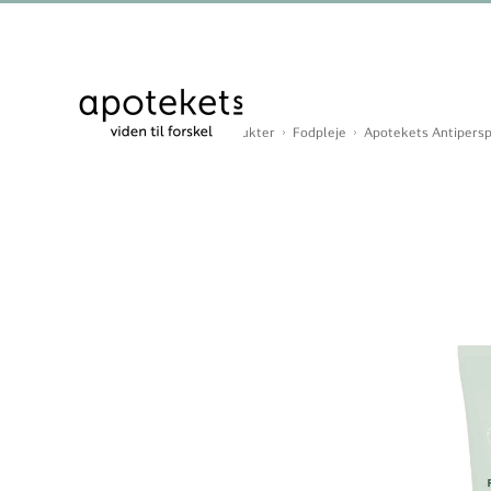
Du er her:
Forside
Produkter
Fodpleje
Apotekets Antipersp