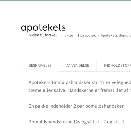
Du er her:
Forside
Produkter
Husapotek
Apotekets Bomulds
BESKRIVELSE
ANVENDELSE
INDHOLDSTOF
Apotekets Bomuldshandsker str. 11 er velegnede 
creme eller salve. Handskerne er fremstillet af h
En pakke indeholder 2 par bomuldshandsker.
Bomuldshandskerne fås også i
str. 7
og
str. 9
.