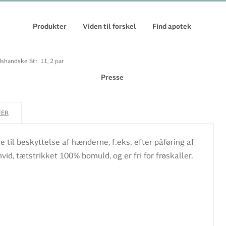
Produkter
Viden til forskel
Find apotek
handske Str. 11, 2 par
Presse
FER
til beskyttelse af hænderne, f.eks. efter påføring af
vid, tætstrikket 100% bomuld, og er fri for frøskaller.