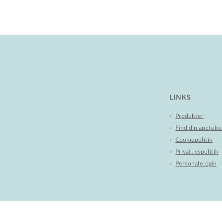
LINKS
Produkter
Find din apoteke
Cookiepolitik
Privatlivspolitik
Personalelogin