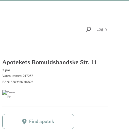
Login
Apotekets Bomuldshandske Str. 11
2 par
Varenummer: 217237
EAN: 5709556010826
Find apotek