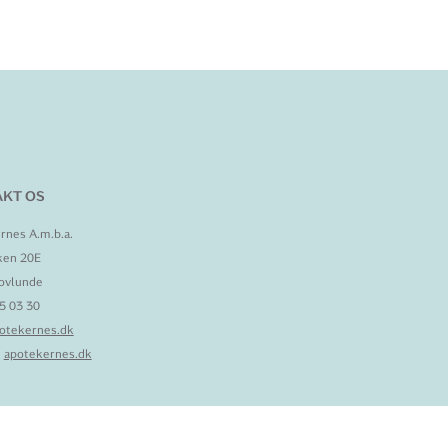
KT OS
rnes A.m.b.a.
ken 20E
ovlunde
95 03 30
otekernes.dk
:
apotekernes.dk