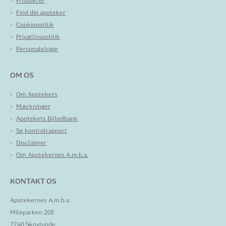
Produkter
Find din apoteker
Cookiepolitik
Privatlivspolitik
Personalelogin
OM OS
Om Apotekets
Mærkninger
Apotekets Billedbank
Se kontrolrapport
Disclaimer
Om Apotekernes A.m.b.a.
KONTAKT OS
Apotekernes A.m.b.a.
Mileparken 20E
2740 Skovlunde