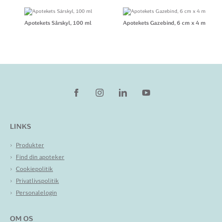
Apotekets Sårskyl, 100 ml
Apotekets Gazebind, 6 cm x 4 m
LINKS
Produkter
Find din apoteker
Cookiepolitik
Privatlivspolitik
Personalelogin
OM OS