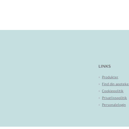
LINKS
Produkter
Find din apoteke
Cookiepolitik
Privatlivspolitik
Personalelogin