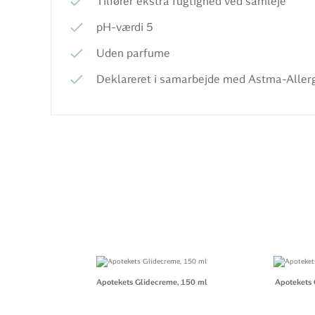
Tilfører ekstra fugtighed ved samleje
pH-værdi 5
Uden parfume
Deklareret i samarbejde med Astma-Alle
Apotekets Glidecreme, 150 ml
Apotekets 