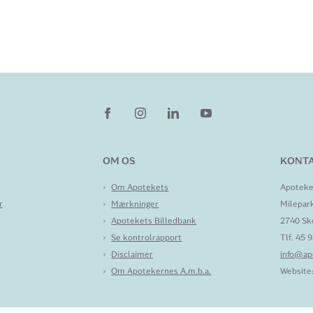
OM OS
KONTA
Om Apotekets
Apoteke
r
Mærkninger
Milepar
Apotekets Billedbank
2740 Sk
Se kontrolrapport
Tlf. 45 
Disclaimer
info@ap
Om Apotekernes A.m.b.a.
Website