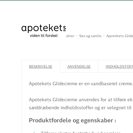
Du er her:
Forside
Produkter
Sex og samliv
Apotekets Glid
BESKRIVELSE
ANVENDELSE
INDHOLDSTOF
Apotekets Glidecreme er en vandbaseret creme
Apotekets Glidecreme anvendes for at tilføre e
sæddræbende indholdsstoffer og er velegnet t
Produktfordele og egenskaber :