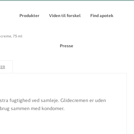
Produkter
Viden til forskel
Find apotek
ecreme, 75 ml
Presse
FER
.
kstra fugtighed ved samleje. Glidecremen er uden
il brug sammen med kondomer.