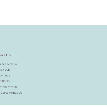
KT OS
rnes A.m.b.a.
ken 20E
ovlunde
95 03 30
otekernes.dk
:
apotekernes.dk