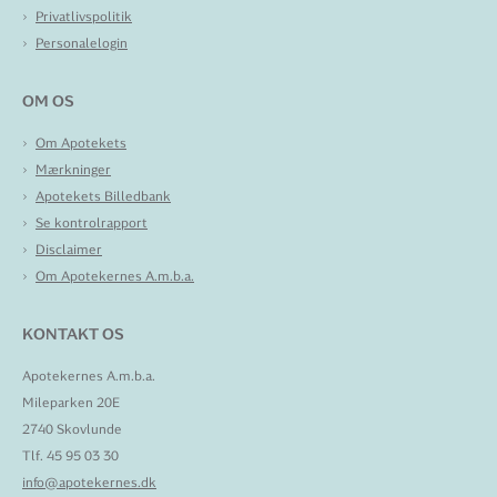
Privatlivspolitik
Personalelogin
OM OS
Om Apotekets
Mærkninger
Apotekets Billedbank
Se kontrolrapport
Disclaimer
Om Apotekernes A.m.b.a.
KONTAKT OS
Apotekernes A.m.b.a.
Mileparken 20E
2740 Skovlunde
Tlf. 45 95 03 30
info@apotekernes.dk