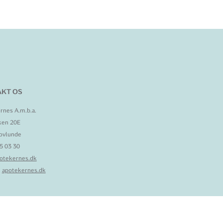
KT OS
rnes A.m.b.a.
ken 20E
ovlunde
95 03 30
otekernes.dk
:
apotekernes.dk