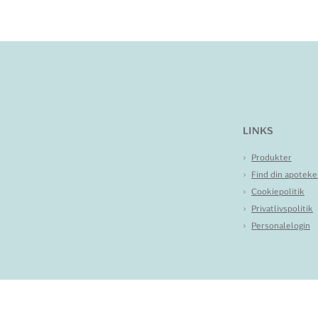
LINKS
Produkter
Find din apoteke
Cookiepolitik
Privatlivspolitik
Personalelogin