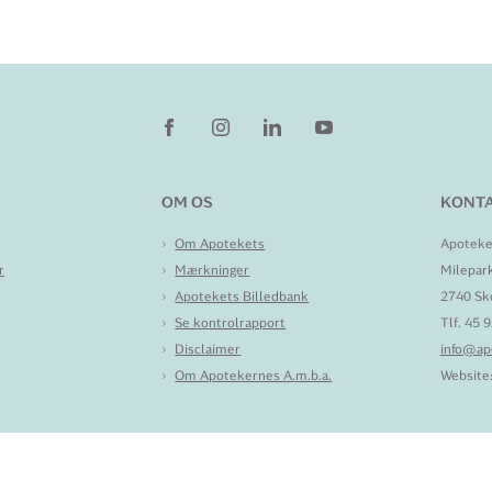
OM OS
KONTA
Om Apotekets
Apoteke
r
Mærkninger
Milepar
Apotekets Billedbank
2740 Sk
Se kontrolrapport
Tlf. 45 
Disclaimer
info@ap
Om Apotekernes A.m.b.a.
Website