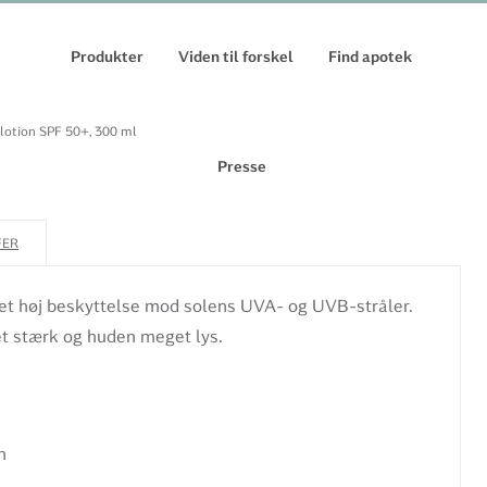
Produkter
Viden til forskel
Find apotek
lotion SPF 50+, 300 ml
Presse
FER
t høj beskyttelse mod solens UVA- og UVB-stråler.
get stærk og huden meget lys.
:
n