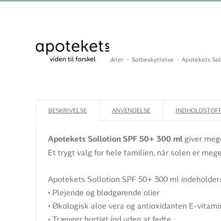
Du er her:
Forside
Produkter
Solbeskyttelse
Apotekets Sol
BESKRIVELSE
ANVENDELSE
INDHOLDSTOF
Apotekets Sollotion SPF 50+ 300 ml
giver mege
Et trygt valg for hele familien, når solen er me
Apotekets Sollotion SPF 50+ 300 ml indeholder
• Plejende og blødgørende olier
• Økologisk aloe vera og antioxidanten E-vitami
• Trænger hurtigt ind uden at fedte