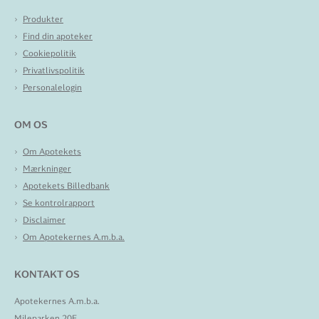
Produkter
Find din apoteker
Cookiepolitik
Privatlivspolitik
Personalelogin
OM OS
Om Apotekets
Mærkninger
Apotekets Billedbank
Se kontrolrapport
Disclaimer
Om Apotekernes A.m.b.a.
KONTAKT OS
Apotekernes A.m.b.a.
Mileparken 20E