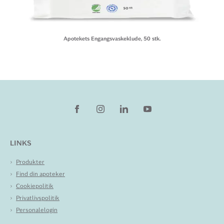
Apotekets Engangsvaskeklude, 50 stk.
LINKS
Produkter
Find din apoteker
Cookiepolitik
Privatlivspolitik
Personalelogin