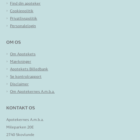
Find din apoteker
Cookiepolitik
Privatlivspolitik
Personalelogin
OM OS
Om Apotekets
Mærkninger
Apotekets Billedbank
Se kontrolrapport
Disclaimer
Om Apotekernes A.m.b.a.
KONTAKT OS
Apotekernes A.m.b.a.
Mileparken 20E
2740 Skovlunde