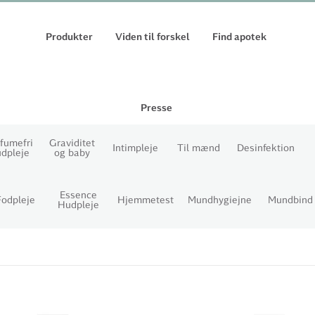
Produkter
Viden til forskel
Find apotek
Presse
fumefri
Graviditet
Intimpleje
Til mænd
Desinfektion
dpleje
og baby
Essence
Fodpleje
Hjemmetest
Mundhygiejne
Mundbind
Hudpleje