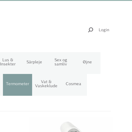
Login
Lus &
Sex og
Sårpleje
Øjne
Insekter
samliv
Vat &
Termometer
Cosmea
Vaskeklude