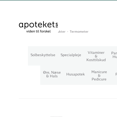
Du er her:
Forside
Produkter
Termometer
Vitaminer
Par
Solbeskyttelse
Specialpleje
&
Hu
Kosttilskud
Manicure
Øre, Næse
Husapotek
&
& Hals
Pedicure