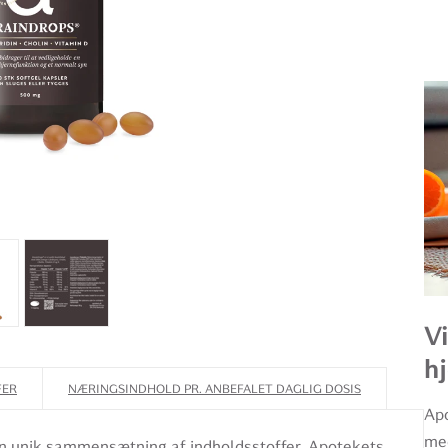
Vi
h
FER
NÆRINGSINDHOLD PR. ANBEFALET DAGLIG DOSIS
Apo
med
n unik sammensætning af indholdsstoffer. Apotekets