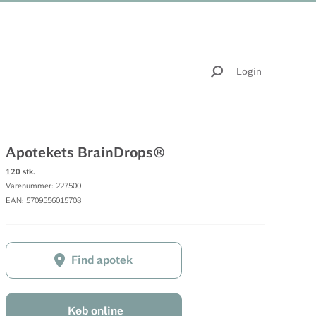
Login
Apotekets BrainDrops®
120 stk.
Varenummer: 227500
EAN: 5709556015708
Find apotek
Køb online