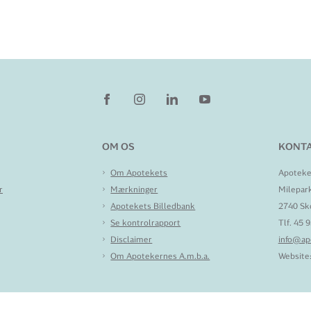
OM OS
KONTA
Om Apotekets
Apoteke
r
Mærkninger
Milepar
Apotekets Billedbank
2740 Sk
Se kontrolrapport
Tlf. 45 
Disclaimer
info@ap
Om Apotekernes A.m.b.a.
Website