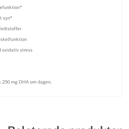
nefunktion*
t syn*
fedtstoffer
uskelfunktion
 oxidativ stress
 på 250 mg DHA om dagen.