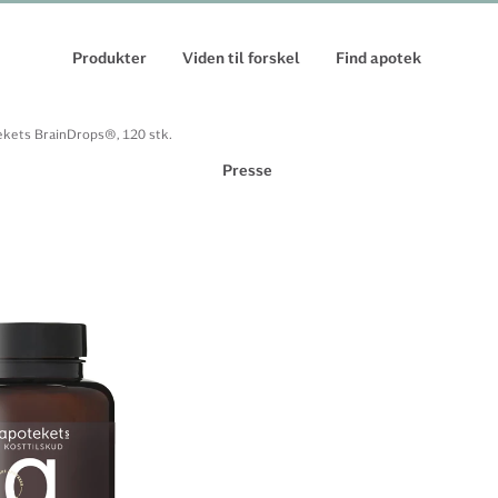
Produkter
Viden til forskel
Find apotek
kets BrainDrops®, 120 stk.
Presse