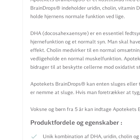
BrainDrops® indeholder uridin, cholin, vitamin 
holde hjernens normale funktion ved lige.
DHA (docosahexaensyre) er en essentiel fedtsyr
hjernefunktion og et normalt syn. Man skal ha
effekt. Cholin medvirker til en normal omsætning 
vedligeholde en normal muskelfunktion. Apote
bidrager til at beskytte cellerne mod oxidativt s
Apotekets BrainDrops® kan enten sluges eller t
er nemme at sluge. Hvis man foretrækker at tygg
Voksne og børn fra 5 år kan indtage Apotekets
Produktfordele og egenskaber :
Unik kombination af DHA, uridin, cholin og