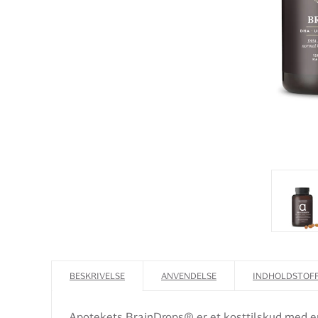
BESKRIVELSE
ANVENDELSE
INDHOLDSTOF
Apotekets BrainDrops® er et kosttilskud med e