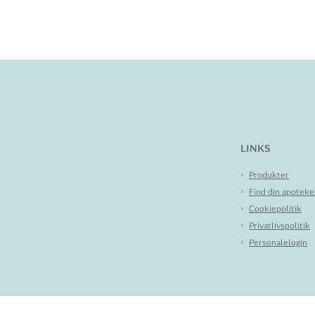
LINKS
Produkter
Find din apoteke
Cookiepolitik
Privatlivspolitik
Personalelogin