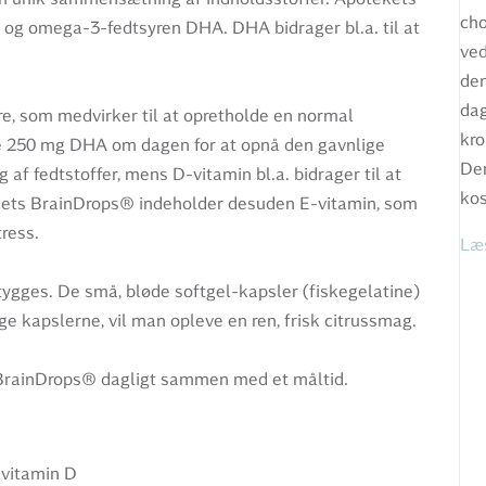
cho
D og omega-3-fedtsyren DHA. DHA bidrager bl.a. til at
ved
den
dag
e, som medvirker til at opretholde en normal
kro
ve 250 mg DHA om dagen for at opnå den gavnlige
Der
af fedtstoffer, mens D-vitamin bl.a. bidrager til at
kos
kets BrainDrops® indeholder desuden E-vitamin, som
tress.
Læ
ygges. De små, bløde softgel-kapsler (fiskegelatine)
e kapslerne, vil man opleve en ren, frisk citrussmag.
 BrainDrops® dagligt sammen med et måltid.
 vitamin D