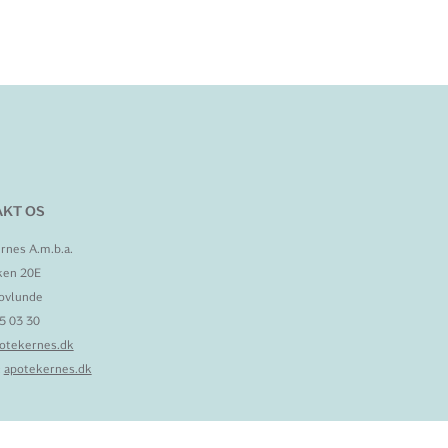
KT OS
rnes A.m.b.a.
ken 20E
ovlunde
95 03 30
otekernes.dk
:
apotekernes.dk