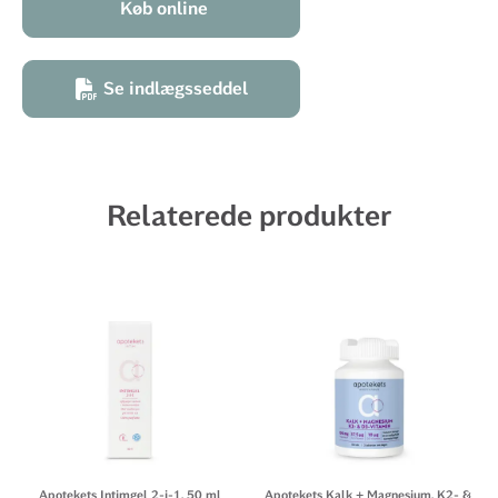
Køb online
Se indlægsseddel
Relaterede produkter
Apotekets Intimgel 2-i-1, 50 ml
Apotekets Kalk + Magnesium, K2- &