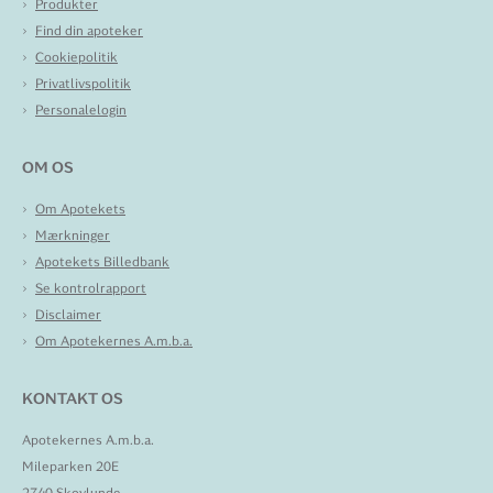
Produkter
Find din apoteker
Cookiepolitik
Privatlivspolitik
Personalelogin
OM OS
Om Apotekets
Mærkninger
Apotekets Billedbank
Se kontrolrapport
Disclaimer
Om Apotekernes A.m.b.a.
KONTAKT OS
Apotekernes A.m.b.a.
Mileparken 20E