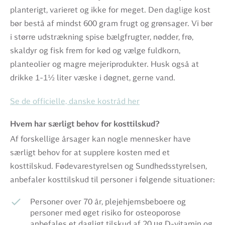
planterigt, varieret og ikke for meget. Den daglige kost
bør bestå af mindst 600 gram frugt og grønsager. Vi bør
i større udstrækning spise bælgfrugter, nødder, frø,
skaldyr og fisk frem for kød og vælge fuldkorn,
planteolier og magre mejeriprodukter. Husk også at
drikke 1-1½ liter væske i døgnet, gerne vand.
Se de officielle, danske kostråd her
Hvem har særligt behov for kosttilskud?
Af forskellige årsager kan nogle mennesker have
særligt behov for at supplere kosten med et
kosttilskud. Fødevarestyrelsen og Sundhedsstyrelsen,
anbefaler kosttilskud til personer i følgende situationer:
Personer over 70 år, plejehjemsbeboere og
personer med øget risiko for osteoporose
anbefales et dagligt tilskud af 20 µg D-vitamin og