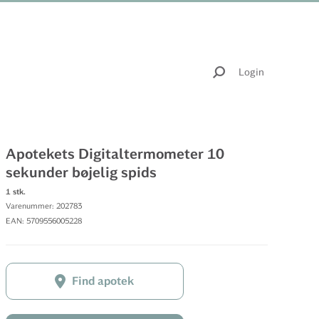
Login
Apotekets Digitaltermometer 10
sekunder bøjelig spids
1 stk.
Varenummer: 202783
EAN: 5709556005228
Find apotek