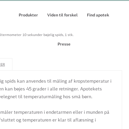
Produkter
Viden til forskel
Find apotek
ltermometer 10 sekunder bøjelig spids, 1 stk.
Presse
FER
g spids kan anvendes til måling af kropstemperatur i
 kan bøjes 45 grader i alle retninger. Apotekets
velegnet til temperaturmåling hos små børn.
 måler temperaturen i endetarmen eller i munden på
sluttet og temperaturen er klar til aflæsning i