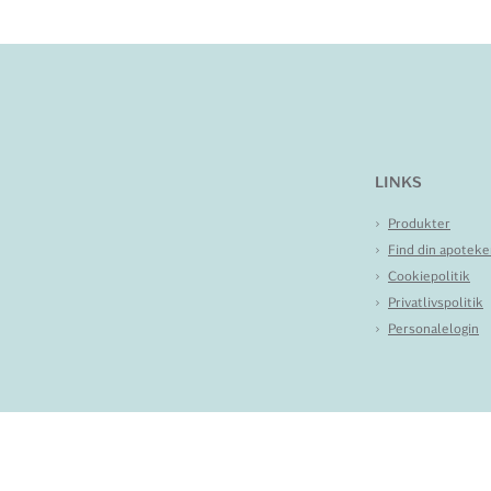
LINKS
Produkter
Find din apoteke
Cookiepolitik
Privatlivspolitik
Personalelogin