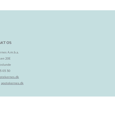
KT OS
rnes A.m.b.a.
ken 20E
ovlunde
95 03 30
otekernes.dk
:
apotekernes.dk