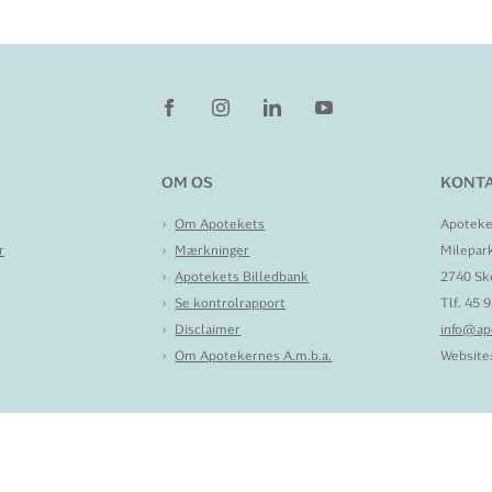
OM OS
KONTA
Om Apotekets
Apoteke
r
Mærkninger
Milepar
Apotekets Billedbank
2740 Sk
Se kontrolrapport
Tlf. 45 
Disclaimer
info@ap
Om Apotekernes A.m.b.a.
Website