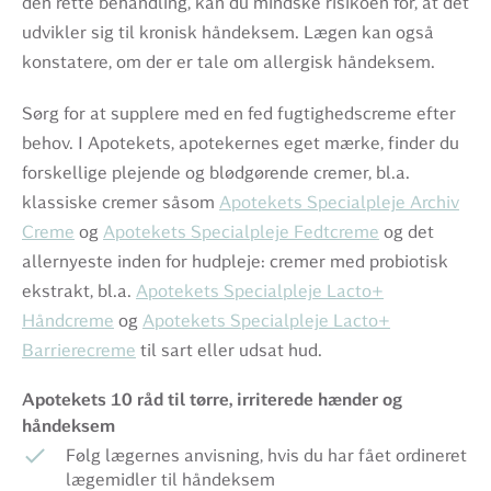
den rette behandling, kan du mindske risikoen for, at det
udvikler sig til kronisk håndeksem. Lægen kan også
konstatere, om der er tale om allergisk håndeksem.
Sørg for at supplere med en fed fugtighedscreme efter
behov. I Apotekets, apotekernes eget mærke, finder du
forskellige plejende og blødgørende cremer, bl.a.
klassiske cremer såsom
Apotekets Specialpleje Archiv
Creme
og
Apotekets Specialpleje Fedtcreme
og det
allernyeste inden for hudpleje: cremer med probiotisk
ekstrakt, bl.a.
Apotekets Specialpleje Lacto+
Håndcreme
og
Apotekets Specialpleje Lacto+
Barrierecreme
til sart eller udsat hud.
Apotekets 10 råd til tørre, irriterede hænder og
håndeksem
Følg lægernes anvisning, hvis du har fået ordineret
lægemidler til håndeksem