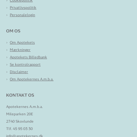
Cookiepolitik
Privatlivspolitik
Personalelogin
OM OS
Om Apotekets
Mærkninger
Apotekets Billedbank
Se kontrolrapport
Disclaimer
Om Apotekernes A.m.b.a.
KONTAKT OS
Apotekernes A.m.b.a.
Mileparken 20E
2740 Skovlunde
Tlf. 45 95 03 30
info@apotekernes.dk