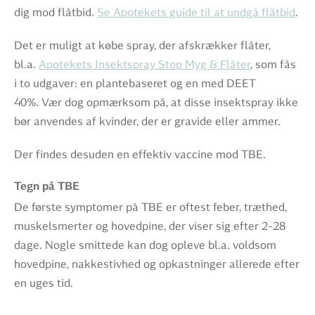
dig mod flåtbid.
Se Apotekets guide til at undgå flåtbid
.
Det er muligt at købe spray, der afskrækker flåter,
bl.a.
Apotekets Insektspray Stop Myg & Flåter
, som fås
i to udgaver: en plantebaseret og en med DEET
40%. Vær dog opmærksom på, at disse insektspray ikke
bør anvendes af kvinder, der er gravide eller ammer.
Der findes desuden en effektiv vaccine mod TBE.
Tegn på TBE
De første symptomer på TBE er oftest feber, træthed,
muskelsmerter og hovedpine, der viser sig efter 2-28
dage. Nogle smittede kan dog opleve bl.a. voldsom
hovedpine, nakkestivhed og opkastninger allerede efter
en uges tid.