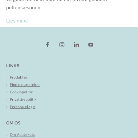
pollensæsonen.
Læs mere
LINKS
Produkter
Find din apoteker
Cookiepolitik
Privatlivspolitik
Personalelogin
OM OS
Om Apotekets